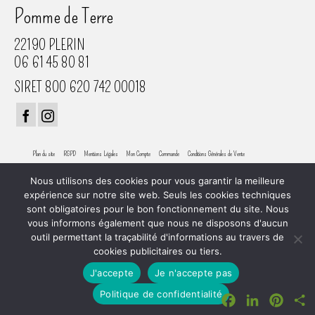
Pomme de Terre
22190 PLERIN
06 61 45 80 81
SIRET 800 620 742 00018
Plan du site
RGPD
Mentions Légales
Mon Compte
Commande
Conditions Générales de Vente
© 2026 Atelier Pomme de Terre
Nous utilisons des cookies pour vous garantir la meilleure
expérience sur notre site web. Seuls les cookies techniques
sont obligatoires pour le bon fonctionnement du site. Nous
vous informons également que nous ne disposons d'aucun
outil permettant la traçabilité d'informations au travers de
cookies publicitaires ou tiers.
J'accepte
Je n'accepte pas
Facebook
LinkedIn
Pinter
P
Politique de confidentialité