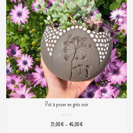
Pot à poser en grès noir
NON NOTÉ
Plage
21,00
€
–
45,00
€
de