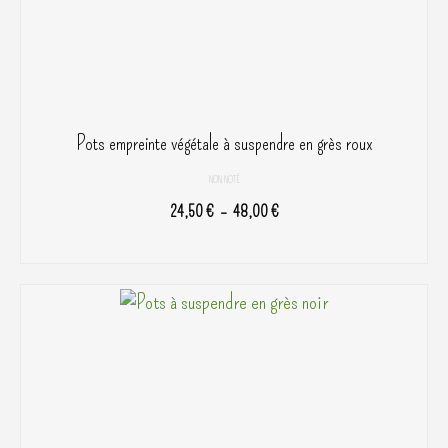
page
du
produit
Pots empreinte végétale à suspendre en grès roux
NON NOTÉ
Plage
24,50
€
–
48,00
€
de
CHOIX DES OPTIONS
prix :
Ce
24,50 €
produit
à
a
48,00 €
plusieurs
variations.
Les
options