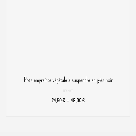
peuvent
être
choisies
sur
la
page
du
produit
Pots empreinte végétale à suspendre en grès noir
NON NOTÉ
Plage
24,50
€
–
48,00
€
de
CHOIX DES OPTIONS
prix :
Ce
24,50 €
produit
à
a