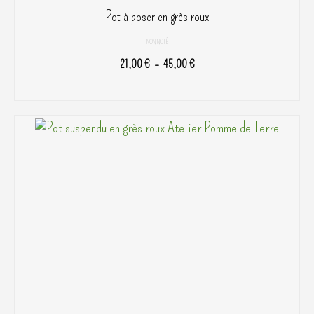
Pot à poser en grès roux
NON NOTÉ
Plage
21,00
€
–
45,00
€
de
CHOIX DES OPTIONS
prix :
Ce
21,00 €
produit
à
a
45,00 €
plusieurs
variations.
Les
options
peuvent
être
choisies
sur
la