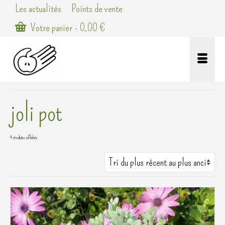
Les actualités
Points de vente
Votre panier
-
0,00
€
joli pot
Trié
4 résultats affichés
du
plus
récent
au
plus
ancien