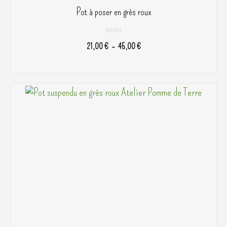
Pot à poser en grès roux
NON NOTÉ
Plage
21,00
€
–
45,00
€
de
CHOIX DES OPTIONS
prix :
Ce
21,00 €
produit
à
a
45,00 €
plusieurs
variations.
Les
options
peuvent
être
choisies
sur
la