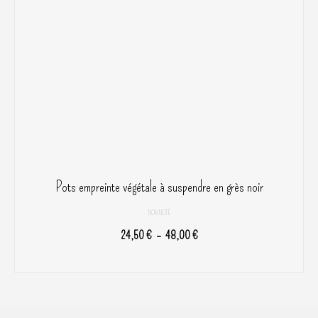
peuvent
être
choisies
sur
la
page
du
produit
Pots empreinte végétale à suspendre en grès noir
NON NOTÉ
Plage
24,50
€
–
48,00
€
de
CHOIX DES OPTIONS
prix :
Ce
24,50 €
produit
à
a