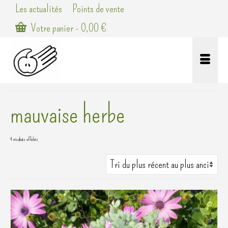
Les actualités
Points de vente
Votre panier
-
0,00
€
mauvaise herbe
Trié
4 résultats affichés
du
plus
récent
au
plus
ancien