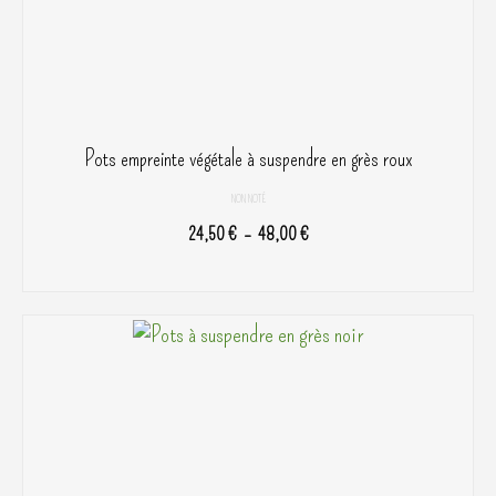
page
du
produit
Pots empreinte végétale à suspendre en grès roux
NON NOTÉ
Plage
24,50
€
–
48,00
€
de
CHOIX DES OPTIONS
prix :
Ce
24,50 €
produit
à
a
48,00 €
plusieurs
variations.
Les
options