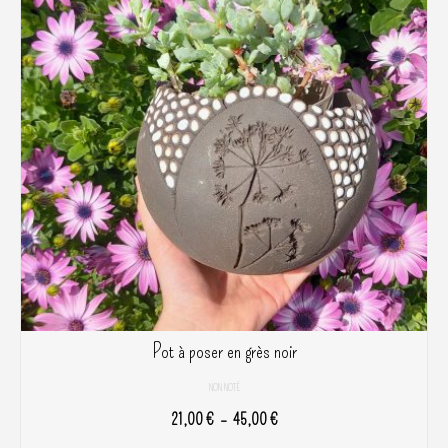
Pot à poser en grès noir
NON NOTÉ
Plage
21,00
€
–
45,00
€
de