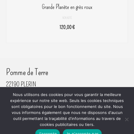
Grande Planète en grès roux
NON NOTÉ
120,00
€
AJOUTER AU PANIER
Pomme de Terre
22190 PLERIN
06 61 45 80 81
Nous utilisons des cookies pour vous garantir la meilleure
SIRET 800 620 742 00018
expérience sur notre site web. Seuls les cookies techniques
sont obligatoires pour le bon fonctionnement du site. Nous
vous informons également que nous ne disposons d'aucun
outil permettant la traçabilité d'informations au travers de
cookies publicitaires ou tiers.
Plan du site
RGPD
Mentions Légales
Mon Compte
Commande
Conditions Générales de Vente
J'accepte
Je n'accepte pas