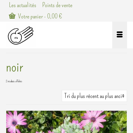
Les actualités
Points de vente
Votre panier
-
0,00
€
noir
Trié
2 résultats affichés
du
plus
récent
au
plus
ancien