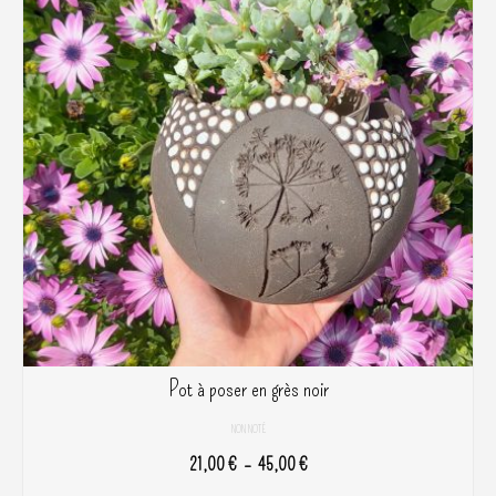
Pot à poser en grès noir
NON NOTÉ
Plage
21,00
€
–
45,00
€
de