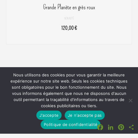
Grande Planète en grès roux
NON NOTÉ
120,00
€
AJOUTER AU PANIER
Pomme de Terre
Nous utilisons des cookies pour vous garantir la meilleure
expérience sur notre site web. Seuls les cookies techniques
22190 PLERIN
sont obligatoires pour le bon fonctionnement du site. Nous
06 61 45 80 81
vous informons également que nous ne disposons d'aucun
outil permettant la traçabilité d'informations au travers de
SIRET 800 620 742 00018
cookies publicitaires ou tiers.
J'accepte
Je n'accepte pas
Facebook
LinkedIn
Pinter
P
Politique de confidentialité
Plan du site
RGPD
Mentions Légales
Mon Compte
Commande
Conditions Générales de Vente