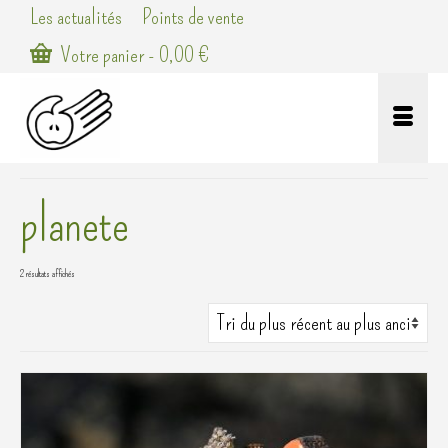
Les actualités
Points de vente
Votre panier
-
0,00
€
planete
Trié
2 résultats affichés
du
plus
récent
au
plus
ancien