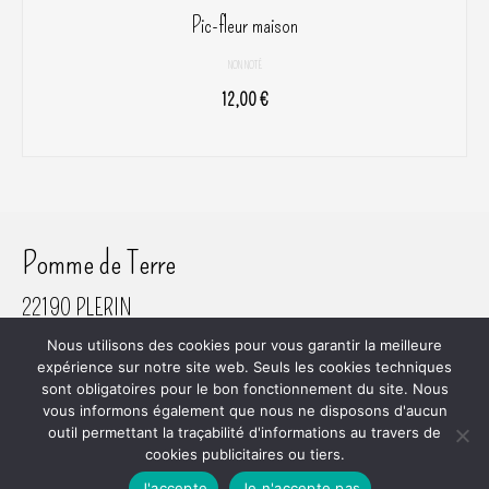
Pic-fleur maison
NON NOTÉ
12,00
€
AJOUTER AU PANIER
Pomme de Terre
22190 PLERIN
06 61 45 80 81
Nous utilisons des cookies pour vous garantir la meilleure
SIRET 800 620 742 00018
expérience sur notre site web. Seuls les cookies techniques
sont obligatoires pour le bon fonctionnement du site. Nous
vous informons également que nous ne disposons d'aucun
outil permettant la traçabilité d'informations au travers de
cookies publicitaires ou tiers.
Plan du site
RGPD
Mentions Légales
Mon Compte
Commande
Conditions Générales de Vente
J'accepte
Je n'accepte pas