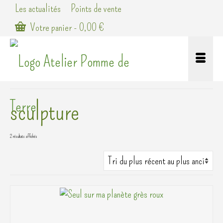
Les actualités
Points de vente
Votre panier
-
0,00
€
sculpture
Trié
2 résultats affichés
du
plus
récent
au
plus
ancien