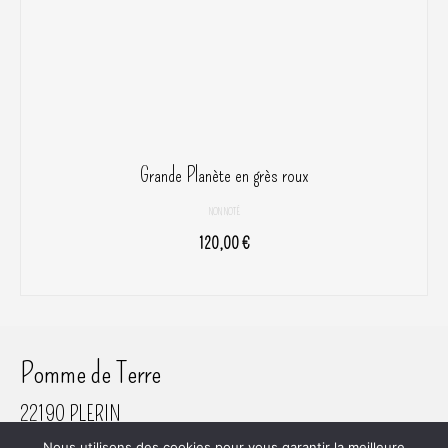
Grande Planète en grès roux
NON NOTÉ
120,00
€
AJOUTER AU PANIER
Pomme de Terre
22190 PLERIN
06 61 45 80 81
Nous utilisons des cookies pour vous garantir la meilleure