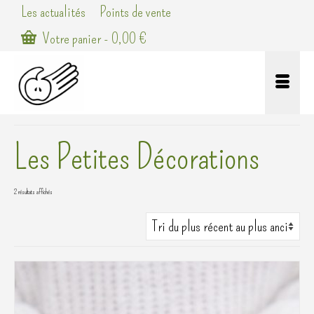
Les actualités
Points de vente
Votre panier
-
0,00
€
Les Petites Décorations
Trié
2 résultats affichés
du
plus
récent
au
plus
ancien