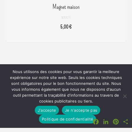
Magnet maison
NON NOTÉ
5,00
€
AJOUTER AU PANIER
Pomme de Terre
Nous utilisons des cookies pour vous garantir la meilleure
expérience sur notre site web. Seuls les cookies techniques
22190 PLERIN
sont obligatoires pour le bon fonctionnement du site. Nous
06 61 45 80 81
vous informons également que nous ne disposons d'aucun
outil permettant la traçabilité d'informations au travers de
SIRET 800 620 742 00018
cookies publicitaires ou tiers.
J'accepte
Je n'accepte pas
Facebook
LinkedIn
Pinter
P
Politique de confidentialité
Plan du site
RGPD
Mentions Légales
Mon Compte
Commande
Conditions Générales de Vente