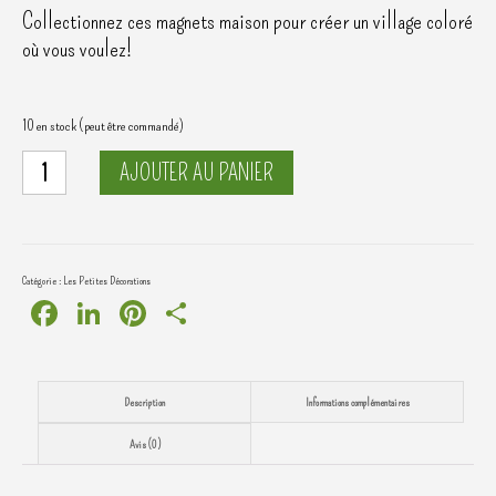
Collectionnez ces magnets maison pour créer un village coloré
où vous voulez!
10 en stock (peut être commandé)
quantité
AJOUTER AU PANIER
de
Magnet
maison
Catégorie :
Les Petites Décorations
Facebook
LinkedIn
Pinterest
Partager
Description
Informations complémentaires
Avis (0)