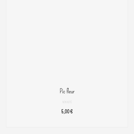
Pic fleur
NON NOTÉ
5,00
€
CHOIX DES OPTIONS
Ce