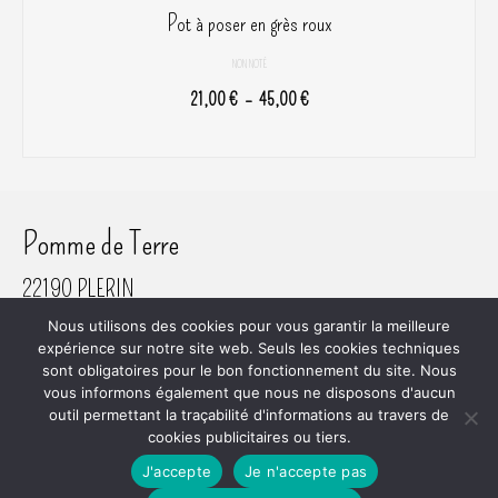
Pot à poser en grès roux
NON NOTÉ
Plage
21,00
€
–
45,00
€
de
CHOIX DES OPTIONS
prix :
Ce
21,00 €
produit
à
a
Pomme de Terre
45,00 €
plusieurs
variations.
22190 PLERIN
Les
06 61 45 80 81
Nous utilisons des cookies pour vous garantir la meilleure
options
expérience sur notre site web. Seuls les cookies techniques
SIRET 800 620 742 00018
peuvent
sont obligatoires pour le bon fonctionnement du site. Nous
être
vous informons également que nous ne disposons d'aucun
choisies
outil permettant la traçabilité d'informations au travers de
cookies publicitaires ou tiers.
sur
Plan du site
RGPD
Mentions Légales
Mon Compte
Commande
Conditions Générales de Vente
la
J'accepte
Je n'accepte pas
© 2026 Atelier Pomme de Terre