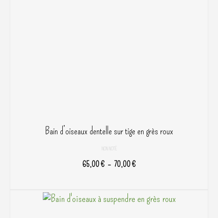
Bain d’oiseaux dentelle sur tige en grès roux
NON NOTÉ
Plage
65,00
€
–
70,00
€
de
CHOIX DES OPTIONS
prix :
Ce
65,00 €
produit
à