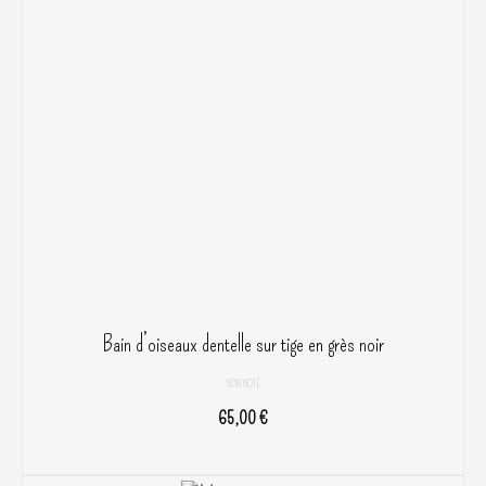
variations.
Les
options
peuvent
être
choisies
sur
la
page
du
produit
Bain d’oiseaux dentelle sur tige en grès noir
NON NOTÉ
65,00
€
AJOUTER AU PANIER