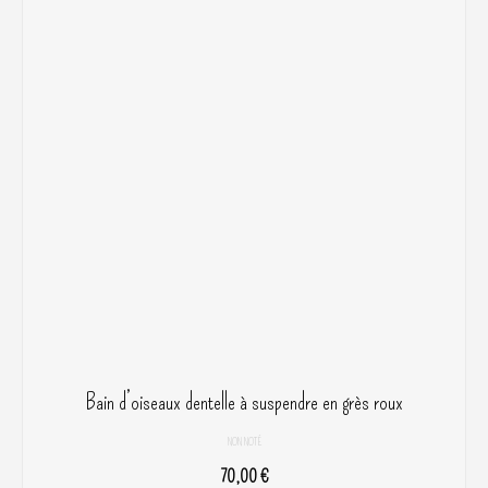
a
70,00 €
plusieurs
variations.
Les
options
peuvent
être
choisies
sur
la
page
du
produit
Bain d’oiseaux dentelle à suspendre en grès roux
NON NOTÉ
70,00
€