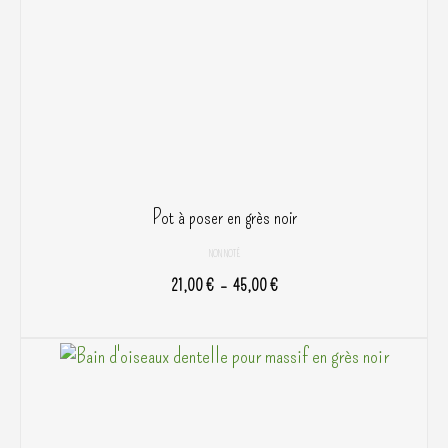
Pot à poser en grès noir
NON NOTÉ
Plage
21,00
€
–
45,00
€
de
CHOIX DES OPTIONS
prix :
Ce
21,00 €
produit
à
a
45,00 €
plusieurs