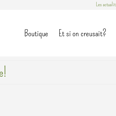
Les actuali
Boutique
Et si on creusait?
e!
’Armor