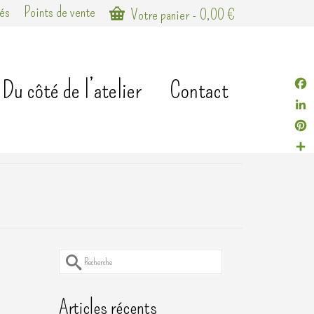
tés
Points de vente
Votre panier
-
0,00
€
Du côté de l’atelier
Contact
Fac
Link
Pint
Part
Rechercher :
18
Articles récents
AVR 2024