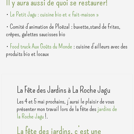
Il y aura aussi de quoi se restaurer!
•
Le Petit Jagu : cuisine bio et « fait-maison »
• Comité d’animation de Ploëzal : buvette,stand de frites,
crêpes, galettes saucisses bio
•
Food truck Aux Goûts du Monde
: cuisine d’ailleurs avec des
produits bio et locaux
La Fête des Jardins à La Roche Jagu
Les 4 et 5 mai prochains, j’aurai le plaisir de vous
présenter mon travail lors de la fête des
jardins de
la Roche Jagu
!.
La fête des jardins, c’est une