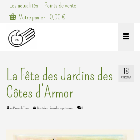
Les actualités
Points de vente
Votre panier
-
0,00
€
La Fête des Jardins des
18
AVR 2024
Côtes d’Armor
de
Pomme de Terre
|
Posté dans :
Demandez le programme!
|
0