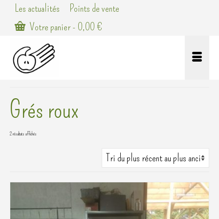
Les actualités
Points de vente
Votre panier
-
0,00
€
Grés roux
Trié
2 résultats affichés
du
plus
récent
au
plus
ancien