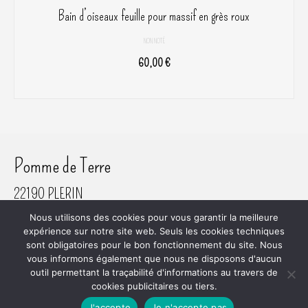
Bain d’oiseaux feuille pour massif en grès roux
NON NOTÉ
60,00
€
AJOUTER AU PANIER
Pomme de Terre
22190 PLERIN
06 61 45 80 81
Nous utilisons des cookies pour vous garantir la meilleure
SIRET 800 620 742 00018
expérience sur notre site web. Seuls les cookies techniques
sont obligatoires pour le bon fonctionnement du site. Nous
vous informons également que nous ne disposons d'aucun
outil permettant la traçabilité d'informations au travers de
cookies publicitaires ou tiers.
Plan du site
RGPD
Mentions Légales
Mon Compte
Commande
Conditions Générales de Vente
J'accepte
Je n'accepte pas