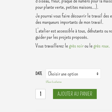
d’oiseau, fleur, plaque de numéro pour la mais
pour plante verte, petites maisons…).
Je pourrai vous faire découvrir le travail des 
des marqueurs importants de mon travail.
L’atelier est accessible à tous, débutants ou n
guider par les projets proposés.
Vous travaillerez le
grès noir
ou le
grès roux.
DATE
Effacer la sélection
quantité
AJOUTER AU PANIER
de
Atelier
Découverte