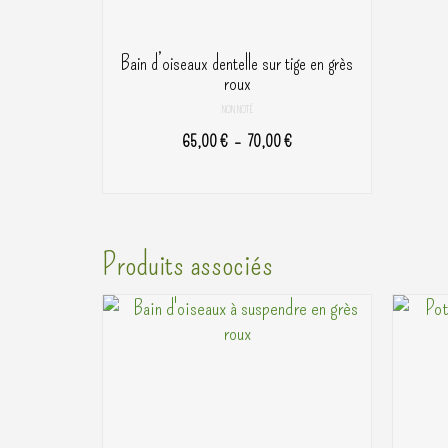
Bain d’oiseaux dentelle sur tige en grès
roux
NON NOTÉ
Plage
65,00
€
–
70,00
€
de
CHOIX DES OPTIONS
prix :
Ce
65,00 €
produit
à
a
Produits associés
70,00 €
plusieurs
variations.
Les
options
peuvent
être
choisies