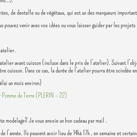
intes, de dentelle ou de végétaux, qui est un des marqueurs important
us pouvez venir avec vos idées ou vous laisser guider par les projets
’atelier.
atelier avant cuisson (incluse dans le prix de l’atelier). Suivant l’ob
ère cuisson. Dans ce cas, la durée de l’atelier pourra être scindée 
élai un mois environ)
r Pomme de Terre (PLERIN – 22)
rte modelage? Je vous envoie un bon cadeau par mail .
 de l’année. Ils peuvent avoir lieu de 14hà 17h , en semaine et certa