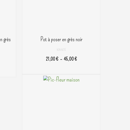
en grès
Pot à poser en grès noir
NON NOTÉ
Plage
21,00
€
–
45,00
€
de
CHOIX DES OPTIONS
prix :
Ce
21,00 €
produit
à
a
45,00 €
plusieurs
variations.
Les
options
peuvent