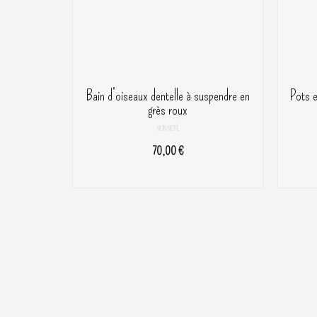
sur
la
page
du
produit
Bain d’oiseaux dentelle à suspendre en
Pots e
grès roux
NON NOTÉ
70,00
€
AJOUTER AU PANIER