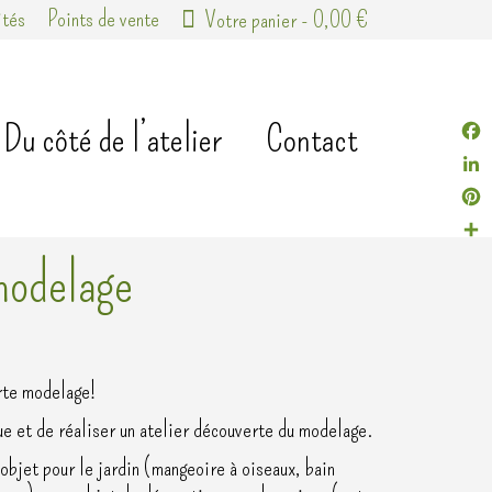
ités
Points de vente
Votre panier
-
0,00
€
Du côté de l’atelier
Contact
Fac
Link
Pint
Part
modelage
erte modelage!
e et de réaliser un atelier découverte du modelage.
 objet pour le jardin (mangeoire à oiseaux, bain