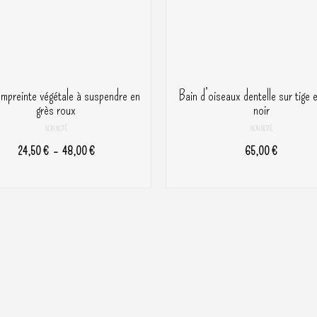
mpreinte végétale à suspendre en
Bain d’oiseaux dentelle sur tige 
grès roux
noir
NON NOTÉ
NON NOTÉ
Plage
24,50
€
–
48,00
€
65,00
€
de
CHOIX DES OPTIONS
AJOUTER AU PANIER
prix :
Ce
24,50 €
produit
à
a
48,00 €
plusieurs
variations.
Les
options