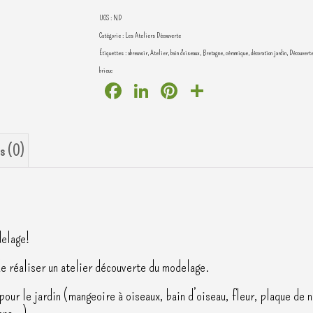
modelage
UGS :
ND
Catégorie :
Les Ateliers Découverte
Étiquettes :
abreuvoir
,
Atelier
,
bain d'oiseaux
,
Bretagne
,
céramique
,
décoration jardin
,
Découvert
brieuc
Facebook
LinkedIn
Pinterest
Partager
s (0)
delage!
e réaliser un atelier découverte du modelage.
 pour le jardin (mangeoire à oiseaux, bain d’oiseau, fleur, plaque d
sons…).