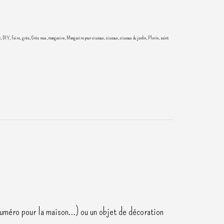
e
,
DIY
,
Faire
,
grès
,
Grés roux
,
mangeoire
,
Mangeoire pour oiseaux
,
oiseaux
,
oiseaux du jardin
,
Plerin
,
saint
e numéro pour la maison…) ou un objet de décoration