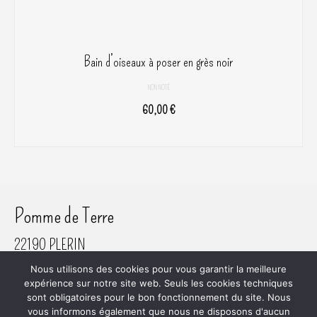
produit
Bain d’oiseaux à poser en grès noir
NON NOTÉ
60,00
€
AJOUTER AU PANIER
Pomme de Terre
22190 PLERIN
06 61 45 80 81
Nous utilisons des cookies pour vous garantir la meilleure
SIRET 800 620 742 00018
expérience sur notre site web. Seuls les cookies techniques
sont obligatoires pour le bon fonctionnement du site. Nous
vous informons également que nous ne disposons d'aucun