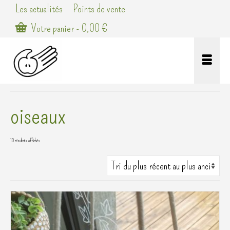
Les actualités
Points de vente
Votre panier
-
0,00
€
oiseaux
Trié
10 résultats affichés
du
plus
récent
au
plus
ancien