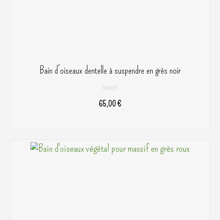
page
du
produit
Bain d’oiseaux dentelle à suspendre en grès noir
NON NOTÉ
65,00
€
AJOUTER AU PANIER