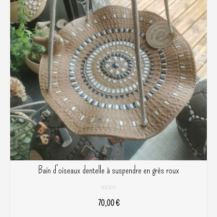
Bain d’oiseaux dentelle à suspendre en grès roux
NON NOTÉ
70,00
€