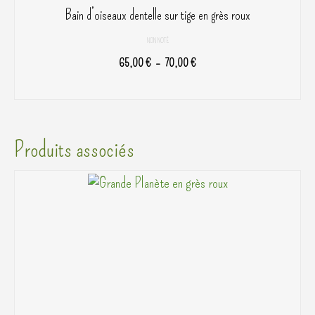
Bain d’oiseaux dentelle sur tige en grès roux
NON NOTÉ
Plage
65,00
€
–
70,00
€
de
CHOIX DES OPTIONS
prix :
Ce
65,00 €
produit
à
a
Produits associés
70,00 €
plusieurs
variations.
Les
options
peuvent
être
choisies
sur
la