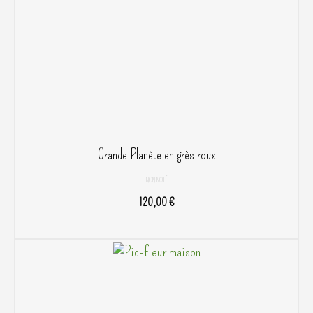
page
du
produit
Grande Planète en grès roux
NON NOTÉ
120,00
€
AJOUTER AU PANIER