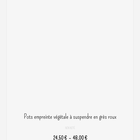
Pots empreinte végétale à suspendre en grès roux
NON NOTÉ
Plage
24,50
€
–
48,00
€