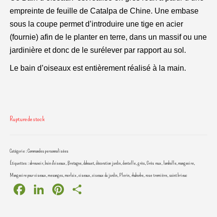
empreinte de feuille de Catalpa de Chine. Une embase
sous la coupe permet d’introduire une tige en acier
(fournie) afin de le planter en terre, dans un massif ou une
jardinière et donc de le surélever par rapport au sol.
Le bain d’oiseaux est entièrement réalisé à la main.
Rupture de stock
Catégorie :
Commandes personnalisées
Étiquettes :
abreuvoir
,
bain d'oiseaux
,
Bretagne
,
dahouet
,
décoration jardin
,
dentelle
,
grès
,
Grés roux
,
lamballe
,
mangeoire
,
Mangeoire pour oiseaux
,
mesanges
,
morlaix
,
oiseaux
,
oiseaux du jardin
,
Plerin
,
rhubarbe
,
rose tremière
,
saint brieuc
Facebook
LinkedIn
Pinterest
Partager