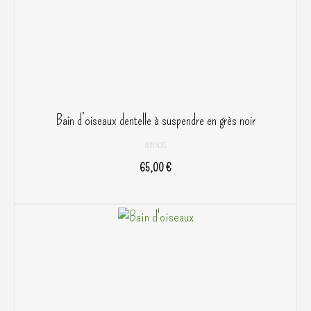
sur
la
page
du
produit
Bain d’oiseaux dentelle à suspendre en grès noir
NON NOTÉ
65,00
€
AJOUTER AU PANIER