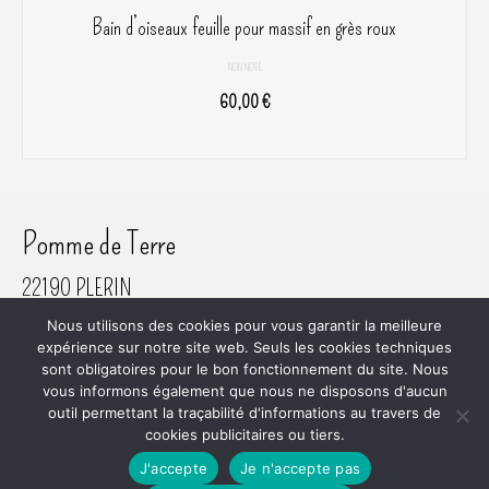
Bain d’oiseaux feuille pour massif en grès roux
NON NOTÉ
60,00
€
AJOUTER AU PANIER
Pomme de Terre
22190 PLERIN
06 61 45 80 81
Nous utilisons des cookies pour vous garantir la meilleure
SIRET 800 620 742 00018
expérience sur notre site web. Seuls les cookies techniques
sont obligatoires pour le bon fonctionnement du site. Nous
vous informons également que nous ne disposons d'aucun
outil permettant la traçabilité d'informations au travers de
cookies publicitaires ou tiers.
Plan du site
RGPD
Mentions Légales
Mon Compte
Commande
Conditions Générales de Vente
J'accepte
Je n'accepte pas